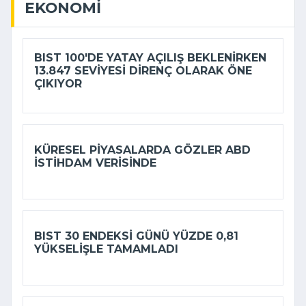
EKONOMI
BIST 100'DE YATAY AÇILIŞ BEKLENIRKEN
13.847 SEVIYESI DIRENÇ OLARAK ÖNE
ÇIKIYOR
KÜRESEL PIYASALARDA GÖZLER ABD
ISTIHDAM VERISINDE
BIST 30 ENDEKSI GÜNÜ YÜZDE 0,81
YÜKSELIŞLE TAMAMLADI