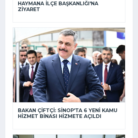
HAYMANA İLÇE BAŞKANLIĞI'NA
ZIYARET
BAKAN ÇIFTÇI: SINOP'TA 6 YENI KAMU
HIZMET BINASI HIZMETE AÇILDI