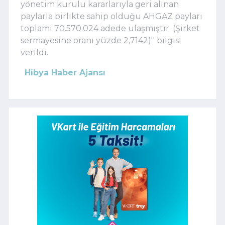
yönetim kurulu kararlarıyla geri alınan
paylarla birlikte sahip olduğu AHGAZ payları
toplamı 70.570.024 adede ulaşmıştır. (Şirket
sermayesine oranı yüzde 2,7142)'' bilgisi
verildi.
Hibya Haber Ajansı