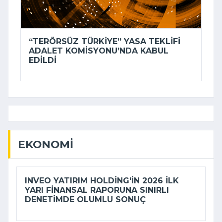
“TERÖRSÜZ TÜRKIYE” YASA TEKLIFI
ADALET KOMISYONU’NDA KABUL
EDILDI
EKONOMI
INVEO YATIRIM HOLDING'IN 2026 ILK
YARI FINANSAL RAPORUNA SINIRLI
DENETIMDE OLUMLU SONUÇ